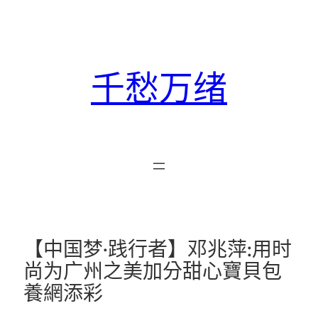
跳
至
主
要
千愁万绪
內
容
【中国梦·践行者】邓兆萍:用时
尚为广州之美加分甜心寶貝包
養網添彩