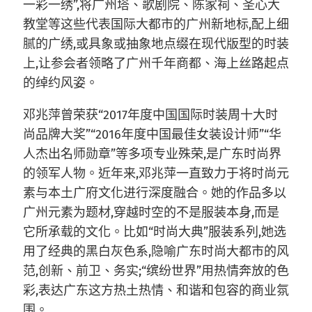
一彩一绣”,将广州塔、歌剧院、陈家祠、圣心大
教堂等这些代表国际大都市的广州新地标,配上细
腻的广绣,或具象或抽象地点缀在现代版型的时装
上,让参会者领略了广州千年商都、海上丝路起点
的绰约风姿。
邓兆萍曾荣获“2017年度中国国际时装周十大时
尚品牌大奖”“2016年度中国最佳女装设计师”“华
人杰出名师勋章”等多项专业殊荣,是广东时尚界
的领军人物。近年来,邓兆萍一直致力于将时尚元
素与本土广府文化进行深度融合。她的作品多以
广州元素为题材,穿越时空的不是服装本身,而是
它所承载的文化。比如“时尚大典”服装系列,她选
用了经典的黑白灰色系,隐喻广东时尚大都市的风
范,创新、前卫、务实;“缤纷世界”用热情奔放的色
彩,表达广东这方热土热情、和谐和包容的商业氛
围。