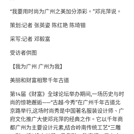
“我要用时尚为广州之美加分添彩。”邓兆萍说。
策划:记者 张英姿 陈红艳 陈琦钿
采写:记者 邓毅富
受访者供图
【我为广州 广州为我】
美丽和财富相聚千年古道
第14届《财富》全球论坛举办期间,一场历史与时
尚的惊艳邂逅——“古越·今秀”在广州千年古道北
京路举行,这场时尚秀是中国著名服装设计师、广
府文化推广大使邓兆萍的经典之作。它以千年商
都广州为主要设计元素,结合岭南传统工艺“三雕