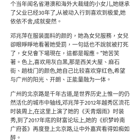
个当年闻名省港澳和海外大裁缝的小女儿,她继承
了父业已经30年了,从被动入行到喜欢到极爱,她
依依不舍,成就斐然。
邓兆萍在服装面料的颜的，她為女兒服務，女兒
卻眼睜睜地看著她受罰，一句話也不說就被打死
了，女兒會下場現在，這都是報應。”她苦笑
著。色上,喜欢用灰白黑,那是西关大屋、麻石
街、趟栊门的颜色,她自己比较喜欢穿红色,希望
与广州的阳光、开朗、正能量融为一体。
广州的北京路是千年古道,是世界历史上惟一的仍
然活化的城市中轴线,邓兆萍于2012年越秀区流花
时装周上,在这里上演了她的《天青烟雨》时装
秀,到了2017年底的财富论坛上,她的《织梦岭南
广府荟》再度登上北京路,让中外嘉宾看得如痴如
醉。