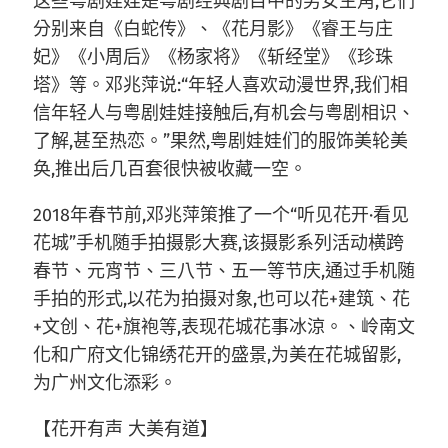
这些粤剧娃娃是粤剧经典剧目中的男女主角,它们
分别来自《白蛇传》、《花月影》《睿王与庄
妃》《小周后》《杨家将》《斩经堂》《珍珠
塔》等。邓兆萍说:“年轻人喜欢动漫世界,我们相
信年轻人与粤剧娃娃接触后,有机会与粤剧相识、
了解,甚至热恋。”果然,粤剧娃娃们的服饰美轮美
奂,推出后几百套很快被收藏一空。
2018年春节前,邓兆萍策推了一个“听见花开·看见
花城”手机随手拍摄影大赛,该摄影系列活动横跨
春节、元宵节、三八节、五一等节庆,通过手机随
手拍的形式,以花为拍摄对象,也可以花+建筑、花
+文创、花+旗袍等,表现花城花事冰涼。、岭南文
化和广府文化锦绣花开的盛景,为美在花城留影,
为广州文化添彩。
【花开有声 大美有道】