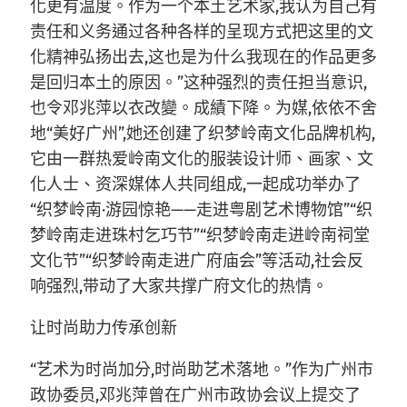
化更有温度。作为一个本土艺术家,我认为自己有
责任和义务通过各种各样的呈现方式把这里的文
化精神弘扬出去,这也是为什么我现在的作品更多
是回归本土的原因。”这种强烈的责任担当意识,
也令邓兆萍以衣改變。成績下降。为媒,依依不舍
地“美好广州”,她还创建了织梦岭南文化品牌机构,
它由一群热爱岭南文化的服装设计师、画家、文
化人士、资深媒体人共同组成,一起成功举办了
“织梦岭南·游园惊艳——走进粤剧艺术博物馆”“织
梦岭南走进珠村乞巧节”“织梦岭南走进岭南祠堂
文化节”“织梦岭南走进广府庙会”等活动,社会反
响强烈,带动了大家共撑广府文化的热情。
让时尚助力传承创新
“艺术为时尚加分,时尚助艺术落地。”作为广州市
政协委员,邓兆萍曾在广州市政协会议上提交了