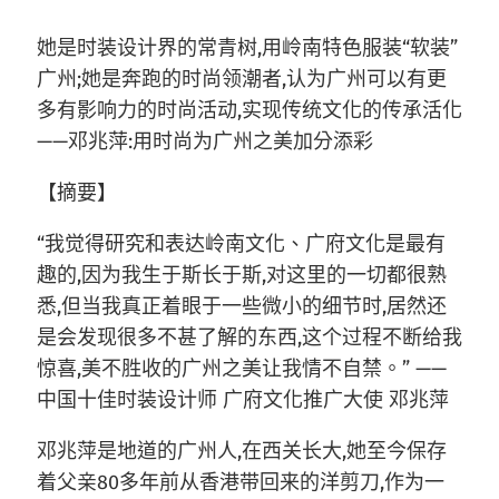
她是时装设计界的常青树,用岭南特色服装“软装”
广州;她是奔跑的时尚领潮者,认为广州可以有更
多有影响力的时尚活动,实现传统文化的传承活化
——邓兆萍:用时尚为广州之美加分添彩
【摘要】
“我觉得研究和表达岭南文化、广府文化是最有
趣的,因为我生于斯长于斯,对这里的一切都很熟
悉,但当我真正着眼于一些微小的细节时,居然还
是会发现很多不甚了解的东西,这个过程不断给我
惊喜,美不胜收的广州之美让我情不自禁。” ——
中国十佳时装设计师 广府文化推广大使 邓兆萍
邓兆萍是地道的广州人,在西关长大,她至今保存
着父亲80多年前从香港带回来的洋剪刀,作为一