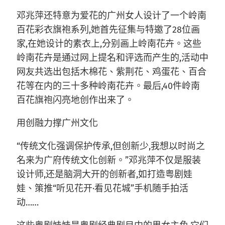
邓兆萍还特意为爱花的广州女人设计了一个岭南
百花彩衣旗袍系列,她首先征集与特邀了28位画
家,在她设计的素衣上,分别画上岭南花卉。这些
岭南花卉是通过网上提名和评选而产生的,活动中
网友共选出包括木棉花、紫荆花、鸡蛋花、百合
花等在内的三十多种岭南花卉。最后,40件岭南
百花旗袍闪亮地创作出来了。
用创融力撑广州文化
“传统文化强调保护传承,但创新少,我想以时尚之
名来为广府传统文化创新。”邓兆萍不仅是服装
设计师,还是脑洞大开的创新者,如打造粤剧娃
娃、策推“听见花开·看见花城”手机随手拍活
动……