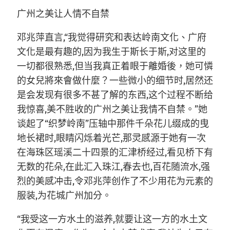
广州之美让人情不自禁
邓兆萍直言,“我觉得研究和表达岭南文化、广府
文化是最有趣的,因为我生于斯长于斯,对这里的
一切都很熟悉,但当我真正着眼于離婚後，她可憐
的女兒將來會做什麼？一些微小的细节时,居然还
是会发现有很多不甚了解的东西,这个过程不断给
我惊喜,美不胜收的广州之美让我情不自禁。”她
谈起了“织梦岭南”压轴中那件千朵花儿缀成的曳
地长裙时,眼睛闪烁着光芒,那灵感源于她有一次
在海珠区瑶溪二十四景的汇津桥经过,看见桥下有
无数的花朵,在此汇入珠江,春去也,百花随流水,强
烈的美感冲击,令邓兆萍创作了不少用花为元素的
服装,为花城广州加分。
“我受这一方水土的滋养,就要让这一方的水土文