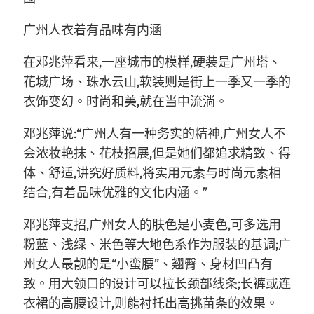
广州人衣着有品味有内涵
在邓兆萍看来,一座城市的模样,硬装是广州塔、
花城广场、珠水云山,软装则是街上一季又一季的
衣饰变幻。时尚和美,就在当中流淌。
邓兆萍说:“广州人有一种务实的精神,广州女人不
会浓妆艳抹、花枝招展,但是她们都追求精致、得
体、舒适,讲究好质料,将实用元素与时尚元素相
结合,有着品味优雅的文化内涵。”
邓兆萍支招,广州女人的肤色是小麦色,可多选用
粉蓝、浅绿、米色等大地色系作为服装的基调;广
州女人最靓的是“小蛮腰”、翘臀、身材凹凸有
致。用大领口的设计可以拉长颈部线条;长裤或连
衣裙的高腰设计,则能衬托出高挑苗条的效果。