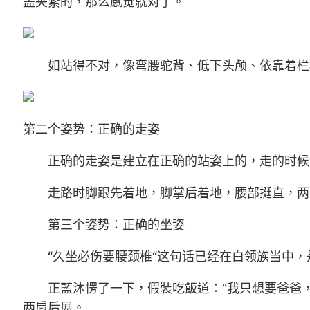
盖夹紧的，那么感觉就对了。
如站得不对，像弯腰驼背、低下头颅、依靠着栏杆
第二个姿势：正确的走姿
正确的走姿是建立在正确的站姿上的，走的时候
走路时脚跟先着地，脚掌后着地，腰部挺直，两肩
第三个姿势：正确的坐姿
“久坐必伤要腰颈椎“这句话已经在白领族当中，
正藍沐愣了一下，假裝吃飯道：“我只想要爸爸，
两肩后展。