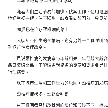
羊城派记者 张华 通讯员 李朝
随着人们生活节奏的加快，伏案工作，使用电脑、
媳婦對視一眼，停下腳步，轉身看向院門前，只見前
90后已在治疗颈椎病的路上
大家都不陌生的颈椎病，它有另外一个称呼叫“颈椎
列退行性病理改变。
虽说颈椎病的发病率与年龄相关，年纪越大越容易
觀察婆媳關係，了解媽媽對兒媳的期望和要求會是什
行性病变。
现在城市生活和工作压力的原因，颈椎病的发病大概
颈椎病症状多，需综合判断
由于椎间盘突出及骨刺的部位和节段不同，造成受