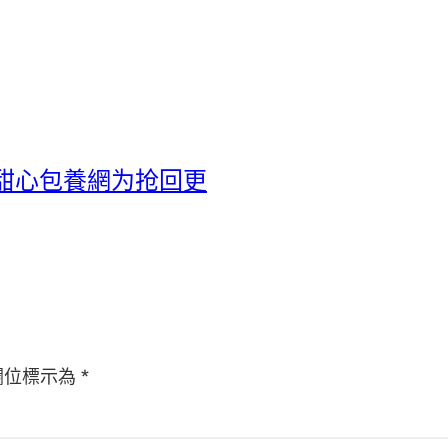
只甜心包養網为抢回更
欄位標示為
*