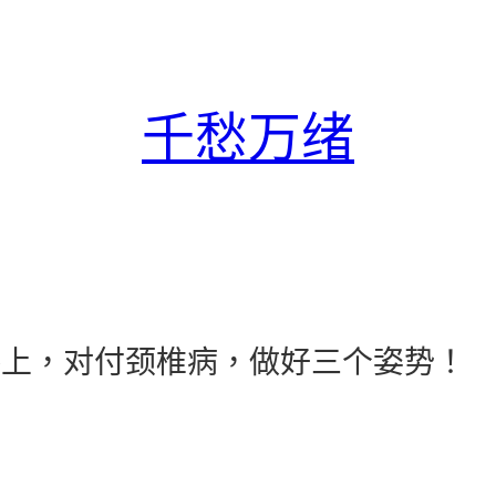
千愁万绪
的路上，对付颈椎病，做好三个姿势！