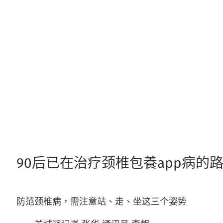
跳
至
主
要
內
容
90后已在治疗颈椎包養app病
防范颈椎病，需注意站、走、坐这三个姿势