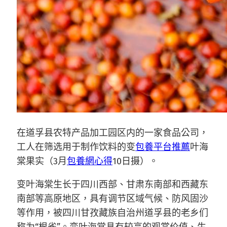
在道孚县农特产品加工园区内的一家食品公司，
工人在筛选用于制作饮料的变
包養平台推薦
叶海
棠果实（3月
包養網心得
10日摄）。
变叶海棠生长于四川西部、甘肃东南部和西藏东
南部等高原地区，具有调节区域气候、防风固沙
等作用，被四川甘孜藏族自治州道孚县的老乡们