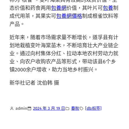
称为“根雀”。变叶海棠具有较高的观赏价值、生
态价值和药食两用
包養網
价值，其叶片可
包養
制
成代用茶，其果实可
包養網價格
制成根雀饮料等
产品。
近年来，随着市场需求量不断增长，道孚县有计
划地栽植变叶海棠苗木，不断培育壮大产业链企
业。通过向村集体分红、拉动本地农村劳动力就
业、向农户收购农产品等形式，带动该县6个乡
镇2000余户增收，助力当地乡村振兴。
新华社记者 沈伯韩 摄
admin
2024 年 3 月 19 日
春秋
[db:标签]