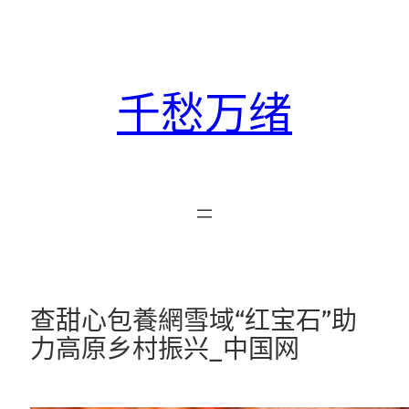
跳
至
主
要
千愁万绪
內
容
查甜心包養網雪域“红宝石”助
力高原乡村振兴_中国网