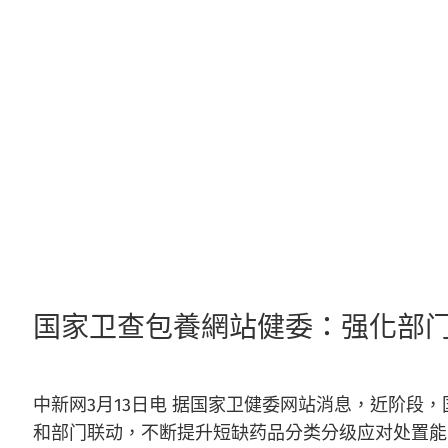
跳
至
主
要
內
容
国家卫查包養網站健委：强化部门
中新网3月13日电 据国家卫健委网站消息，近阶
和部门联动，不断提升短缺药品分类分级应对处置能