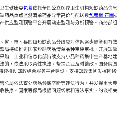
卫生健康委
包養
依托全国公立医疗卫生机构短缺药品信
缺药品重点监测清单药品异常高价与配送数
包養網 花園
产供应监测预警平台开展动态监测与分析预警。商务部
、省、市、县四级短缺药品分级应对体系逐步健全和有效运
监局持续推进国家短缺药品清单品种审评审批，开展短
采购。工业和信息化部持续支持小品种药集中生产基地
法的，依法采取柔性执法，帮扶企业及时整改。国务院
持续推动邮政综合服务平台建设，支持邮政集团发挥网络
管总局依法查处药品领域垄断等违法行为，并发挥重大
收秩序。国家医保局根据问题线索和违法事实，约谈相