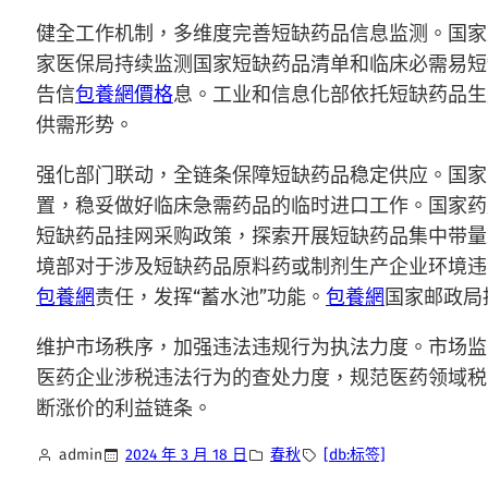
健全工作机制，多维度完善短缺药品信息监测。国家
家医保局持续监测国家短缺药品清单和临床必需易短
告信
包養網價格
息。工业和信息化部依托短缺药品生
供需形势。
强化部门联动，全链条保障短缺药品稳定供应。国家
置，稳妥做好临床急需药品的临时进口工作。国家药
短缺药品挂网采购政策，探索开展短缺药品集中带量
境部对于涉及短缺药品原料药或制剂生产企业环境违
包養網
责任，发挥“蓄水池”功能。
包養網
国家邮政局
维护市场秩序，加强违法违规行为执法力度。市场监
医药企业涉税违法行为的查处力度，规范医药领域税
断涨价的利益链条。
admin
2024 年 3 月 18 日
春秋
[db:标签]