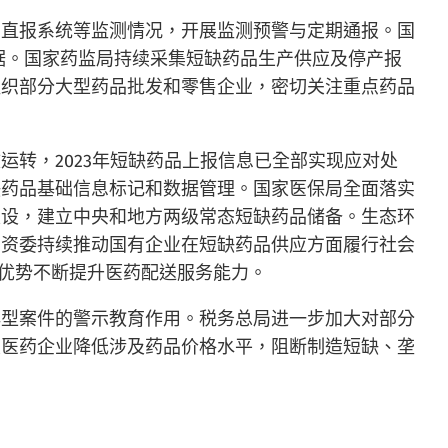
息直报系统等监测情况，开展监测预警与定期通报。国
据。国家药监局持续采集短缺药品生产供应及停产报
组织部分大型药品批发和零售企业，密切关注重点药品
转，2023年短缺药品上报信息已全部实现应对处
缺药品基础信息标记和数据管理。国家医保局全面落实
建设，建立中央和地方两级常态短缺药品储备。生态环
国资委持续推动国有企业在短缺药品供应方面履行社会
优势不断提升医药配送服务能力。
典型案件的警示教育作用。税务总局进一步加大对部分
关医药企业降低涉及药品价格水平，阻断制造短缺、垄