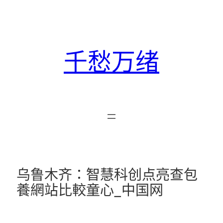
跳
至
主
要
千愁万绪
內
容
乌鲁木齐：智慧科创点亮查包
養網站比較童心_中国网