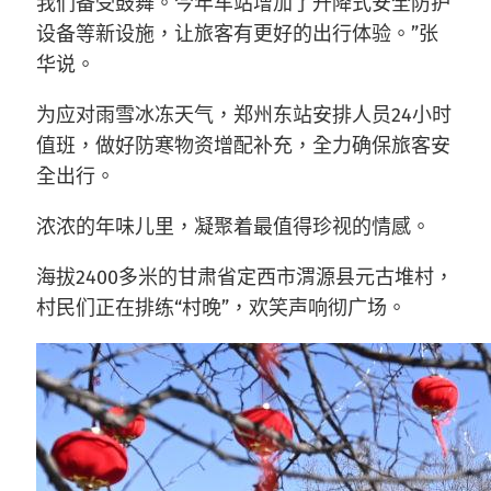
我们备受鼓舞。今年车站增加了升降式安全防护
设备等新设施，让旅客有更好的出行体验。”张
华说。
为应对雨雪冰冻天气，郑州东站安排人员24小时
值班，做好防寒物资增配补充，全力确保旅客安
全出行。
浓浓的年味儿里，凝聚着最值得珍视的情感。
海拔2400多米的甘肃省定西市渭源县元古堆村，
村民们正在排练“村晚”，欢笑声响彻广场。