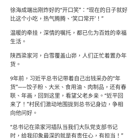
徐海成端出刚炸好的“开口笑”：“现在的日子就好
比这个小吃，热气腾腾、‘笑口常开’！”
温暖的牵挂，深情的嘱托，都已化为百姓的幸福
生活。
陕西梁家河，白雪覆盖山峁，人们正忙着置办年
货。
9年前，习近平总书记带着自己出钱采办的“年
货”——饺子粉、大米、食用油、肉制品，还有春
联、年画，回到这里，看望父老乡亲。“近平回
来了！”村民们激动地围拢到总书记身边，争相
向他问好。
“总书记在梁家河插队当我们大队党支部书记
时，给我印象最深的就是有责任心，有担当！”