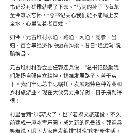
书记没有犹豫就喝了下去。”马岗的孙子马海龙
至今难以忘怀，“总书记关心我们能不能喝上安
全水，心里装着老百姓。”
如今，元古堆村水通、路通、网通，党参、当
归、百合等经济作物遍布沟梁。昔日“烂泥沟”脱
胎换骨。
元古堆村村委会主任郭连兵说：“总书记鼓励我
们发扬自强自立精神，找准发展路子、苦干实
干。我们牢记总书记嘱托，发展起特色种养业和
乡村旅游业。现在大伙努力挣光阴，日子攒劲得
很！”
村里看到“尔滨”火了，也学着搞文旅建设，不久
前建成一座冰雪乐园，成为新的风景线。郭连兵
笑着说，眼下大家自发编排“村晚”庆祝新生活，