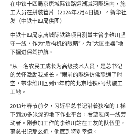
在中铁十四局京唐城际铁路运潮减河隧道内，施
工人员在拼装管片（2024年2月4日摄）。新华社
发（中铁十四局供图）
中铁十四局京唐城际铁路项目测量主管李维川坚
守一线，作为“盾构机的眼睛”，为“大国重器”地
下掘进保驾护航。
“从一名农民工成长为高级技术人员，是总书记
的关怀激励我成长。”眼前的隧道仿佛联通了时
空，带李维川回到11年前的北京地铁8号线施工
工地。
2013年春节前夕，习近平总书记沿着狭窄的工梯
下到20多米深的地下作业平台，看望慰问一线劳
动者。刚参加工作的李维川站在工友的队伍里，
离总书记那么近，他感到特别幸运。