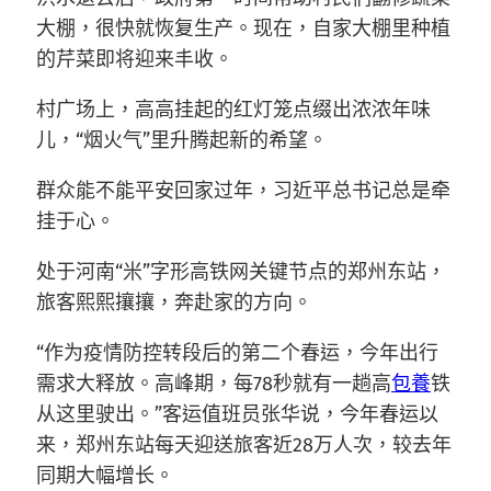
大棚，很快就恢复生产。现在，自家大棚里种植
的芹菜即将迎来丰收。
村广场上，高高挂起的红灯笼点缀出浓浓年味
儿，“烟火气”里升腾起新的希望。
群众能不能平安回家过年，习近平总书记总是牵
挂于心。
处于河南“米”字形高铁网关键节点的郑州东站，
旅客熙熙攘攘，奔赴家的方向。
“作为疫情防控转段后的第二个春运，今年出行
需求大释放。高峰期，每78秒就有一趟高
包養
铁
从这里驶出。”客运值班员张华说，今年春运以
来，郑州东站每天迎送旅客近28万人次，较去年
同期大幅增长。