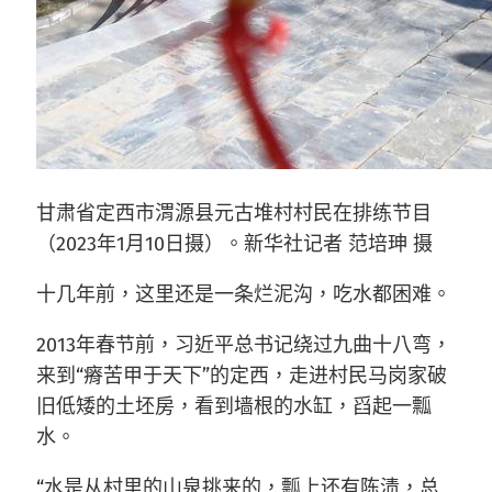
甘肃省定西市渭源县元古堆村村民在排练节目
（2023年1月10日摄）。新华社记者 范培珅 摄
十几年前，这里还是一条烂泥沟，吃水都困难。
2013年春节前，习近平总书记绕过九曲十八弯，
来到“瘠苦甲于天下”的定西，走进村民马岗家破
旧低矮的土坯房，看到墙根的水缸，舀起一瓢
水。
“水是从村里的山泉挑来的，瓢上还有陈渍，总