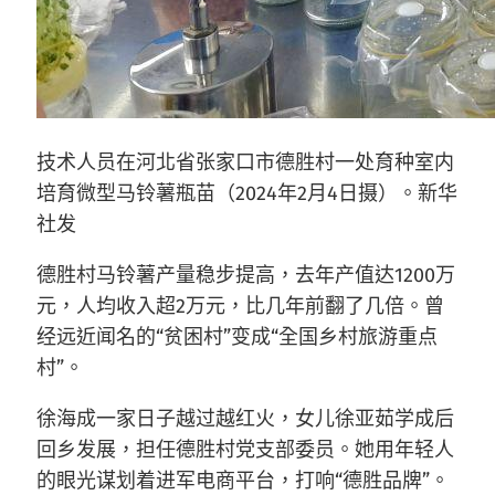
技术人员在河北省张家口市德胜村一处育种室内
培育微型马铃薯瓶苗（2024年2月4日摄）。新华
社发
德胜村马铃薯产量稳步提高，去年产值达1200万
元，人均收入超2万元，比几年前翻了几倍。曾
经远近闻名的“贫困村”变成“全国乡村旅游重点
村”。
徐海成一家日子越过越红火，女儿徐亚茹学成后
回乡发展，担任德胜村党支部委员。她用年轻人
的眼光谋划着进军电商平台，打响“德胜品牌”。