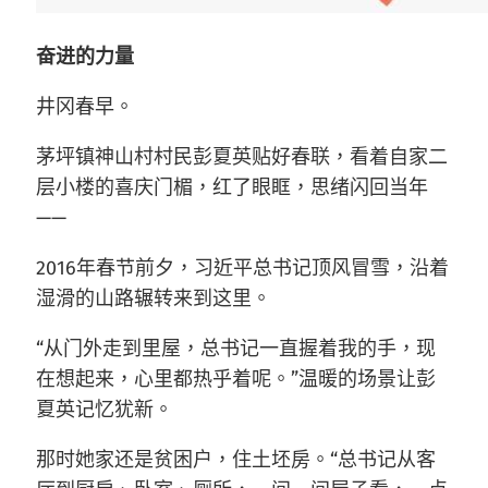
奋进的力量
井冈春早。
茅坪镇神山村村民彭夏英贴好春联，看着自家二
层小楼的喜庆门楣，红了眼眶，思绪闪回当年
——
2016年春节前夕，习近平总书记顶风冒雪，沿着
湿滑的山路辗转来到这里。
“从门外走到里屋，总书记一直握着我的手，现
在想起来，心里都热乎着呢。”温暖的场景让彭
夏英记忆犹新。
那时她家还是贫困户，住土坯房。“总书记从客