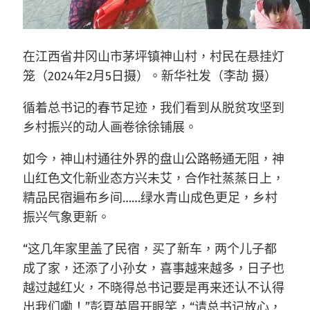
在江西省井冈山市茅坪镇神山村，村民在悬挂灯
笼（2024年2月5日摄）。新华社发（李劼 摄）
循着总书记的春节足迹，我们看到从脱贫攻坚到
乡村振兴的动人画卷徐徐铺展。
如今，神山村通往外界的盘山公路畅通无阻，神
山红色文化新业态方兴未艾，合作社蒸蒸日上，
精品民宿遍布乡间……绿水青山成色更足，乡村
振兴气象更新。
“这几年家里盖了民宿，买了新车，两个儿子都
成了家，还添了小孙女，喜事越来越多，日子也
越过越红火，不晓得总书记要是再来还认不认得
出我们嘞！”彭夏英眉开眼笑，“请总书记放心，