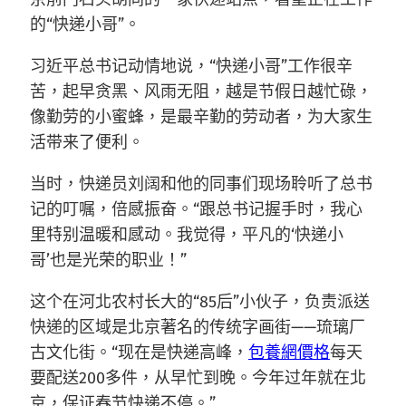
的“快递小哥”。
习近平总书记动情地说，“快递小哥”工作很辛
苦，起早贪黑、风雨无阻，越是节假日越忙碌，
像勤劳的小蜜蜂，是最辛勤的劳动者，为大家生
活带来了便利。
当时，快递员刘阔和他的同事们现场聆听了总书
记的叮嘱，倍感振奋。“跟总书记握手时，我心
里特别温暖和感动。我觉得，平凡的‘快递小
哥’也是光荣的职业！”
这个在河北农村长大的“85后”小伙子，负责派送
快递的区域是北京著名的传统字画街——琉璃厂
古文化街。“现在是快递高峰，
包養網價格
每天
要配送200多件，从早忙到晚。今年过年就在北
京，保证春节快递不停。”