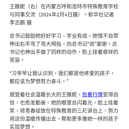
王雅妮（右）在内蒙古呼和浩特市特殊教育学校
与同事交流（2024年2月4日摄）。新华社记者
李志鹏 摄
总书记鼓励她好好学习、学业有成。她情不自禁
伸出右手弯了弯大拇指，向总书记“说”谢谢。总
书记也伸出手做了同样的动作，脸上挂着慈祥的
笑容。
“习爷爷让我认识到，我们都是他疼爱的孩子，
都应该为梦想努力奋斗。”
感受着社会温暖长大的王雅妮，
包養行情
变得自
信，也愈发勤奋。她的眼里总闪着光，脸上挂着
笑，将青春绽放在特殊教育的三尺讲台上，努力
将这份温暖传播出去，帮助更多像她一样的孩子
实现梦想。