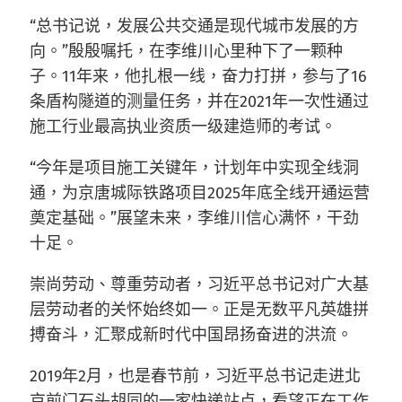
“总书记说，发展公共交通是现代城市发展的方
向。”殷殷嘱托，在李维川心里种下了一颗种
子。11年来，他扎根一线，奋力打拼，参与了16
条盾构隧道的测量任务，并在2021年一次性通过
施工行业最高执业资质一级建造师的考试。
“今年是项目施工关键年，计划年中实现全线洞
通，为京唐城际铁路项目2025年底全线开通运营
奠定基础。”展望未来，李维川信心满怀，干劲
十足。
崇尚劳动、尊重劳动者，习近平总书记对广大基
层劳动者的关怀始终如一。正是无数平凡英雄拼
搏奋斗，汇聚成新时代中国昂扬奋进的洪流。
2019年2月，也是春节前，习近平总书记走进北
京前门石头胡同的一家快递站点，看望正在工作