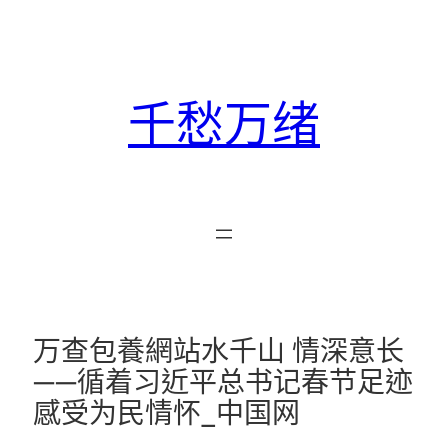
跳
至
主
要
千愁万绪
內
容
万查包養網站水千山 情深意长
——循着习近平总书记春节足迹
感受为民情怀_中国网