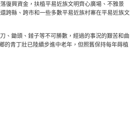
村落復興資金，扶植平易近族文明齊心廣場、不雅景
屯還跨縣、跨市和一些多數平易近族村寨在平易近族文
刀、鋤頭、錘子等不可勝數，經過的事況的艱苦和曲
返鄉的青丁壯已陸續步進中老年，但照舊保持每年蒔植