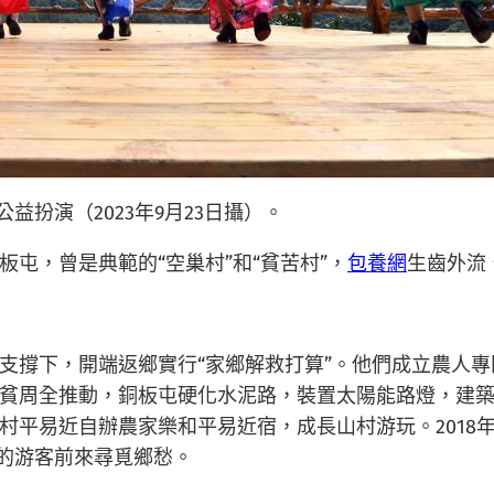
益扮演（2023年9月23日攝）。
屯，曾是典範的“空巢村”和“貧苦村”，
包養網
生齒外流
的支撐下，開端返鄉實行“家鄉解救打算”。他們成立農人
貧周全推動，銅板屯硬化水泥路，裝置太陽能路燈，建
村平易近自辦農家樂和平易近宿，成長山村游玩。2018
數的游客前來尋覓鄉愁。