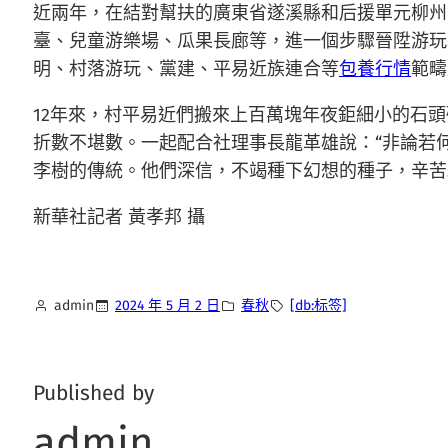
近兩年，在結對幫扶的廣東省遂溪縣和后援單元柳州
臺、兒童游樂場、瓜果長廊等，進一個步驟晉陞游玩
明、村落游玩、黨建、平易近族連合等
包養行情
範疇
12年來，村平易近們搬來上百萬塊年夜鉅細小的石
折數不堪數。一起配合社理事長龍革雄說：“非論若
李樹的傳統。他們深信，不竭種下幻想的種子，辛苦
新華社記者 黃孝邦 攝
admin
2024 年 5 月 2 日
春秋
[db:标签]
Published by
admin