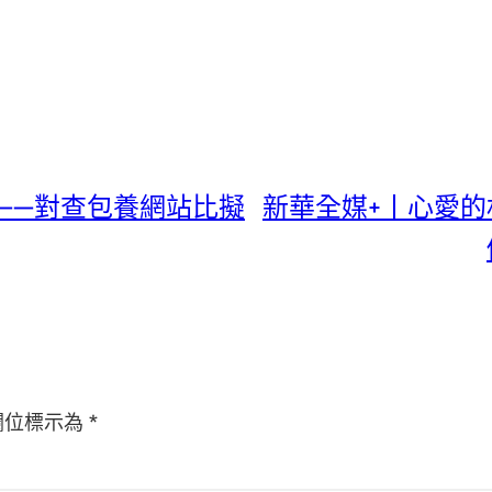
——對查包養網站比擬
新華全媒+丨心愛的
欄位標示為
*