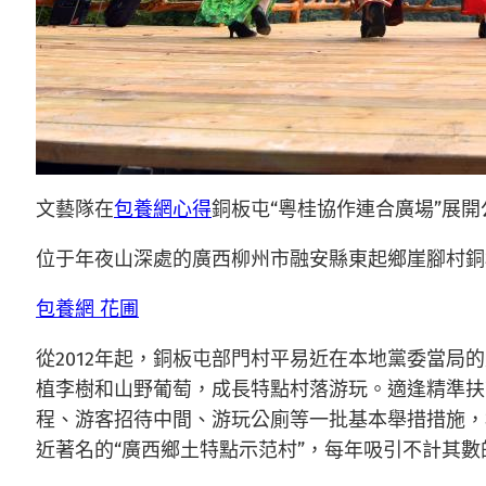
文藝隊在
包養網心得
銅板屯“粵桂協作連合廣場”展開公
位于年夜山深處的廣西柳州市融安縣東起鄉崖腳村銅板
包養網 花圃
從2012年起，銅板屯部門村平易近在本地黨委當局
植李樹和山野葡萄，成長特點村落游玩。適逢精準扶
程、游客招待中間、游玩公廁等一批基本舉措措施，
近著名的“廣西鄉土特點示范村”，每年吸引不計其