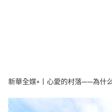
跳
至
主
要
內
容
新華全媒+丨心愛的村落——為什么