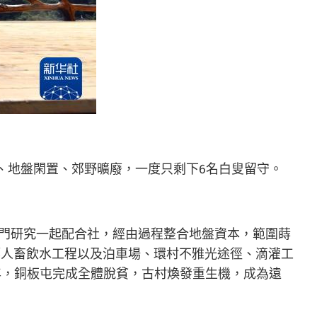
、地盤閑置、郊野曠廢，一度只剩下6名白叟留守。
專門研究一起配合社，經由過程整合地盤資本，範圍蒔
築人畜飲水工程以及泊車場、環村不雅光途徑、滴灌工
年，銅板屯完成全體脫貧，古村煥發重生機，成為遠