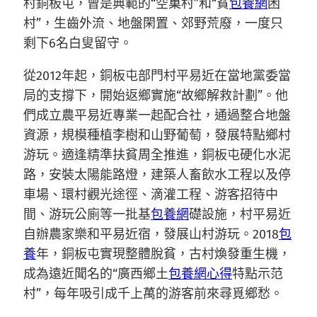
村銅板屯，曾是典範的“空巢村”和“貧
包養網
困
村”，生齒外流、地盤閑置、郊野荒廢，一度只
剩下6名白叟留守。
從2012年起，銅板屯部門村平易近在當地黨委當
局的支撐下，開始返鄉實施“故鄉解救計劃”。他
們成立農平易近專業一起配合社，通過整合地盤
資源，規模種植李樹和山野葡萄，發展特點鄉村
游玩。適逢精準扶貧周全推進，銅板屯硬化水泥
路，安裝太陽能路燈，建築人畜飲水工程以及停
車場、環村觀光途徑、滴灌工程、游客招待中
間、游玩公廁等一批基
包養網
礎設施，村平易近
自辦農家樂和平易近宿，發展山村游玩。2018
包
養
年，銅板屯實現整體脫貧，古村煥發重生機，
成為遠近聞名的“廣西鄉土
包養網心得
特點示范
村”，每年吸引成千上萬的游客前來尋覓鄉愁。