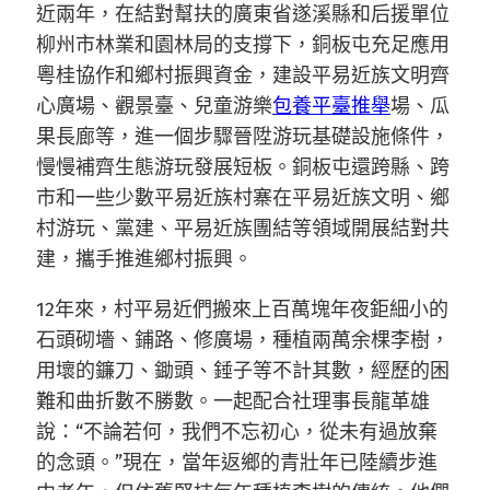
近兩年，在結對幫扶的廣東省遂溪縣和后援單位
柳州市林業和園林局的支撐下，銅板屯充足應用
粵桂協作和鄉村振興資金，建設平易近族文明齊
心廣場、觀景臺、兒童游樂
包養平臺推舉
場、瓜
果長廊等，進一個步驟晉陞游玩基礎設施條件，
慢慢補齊生態游玩發展短板。銅板屯還跨縣、跨
市和一些少數平易近族村寨在平易近族文明、鄉
村游玩、黨建、平易近族團結等領域開展結對共
建，攜手推進鄉村振興。
12年來，村平易近們搬來上百萬塊年夜鉅細小的
石頭砌墻、鋪路、修廣場，種植兩萬余棵李樹，
用壞的鐮刀、鋤頭、錘子等不計其數，經歷的困
難和曲折數不勝數。一起配合社理事長龍革雄
說：“不論若何，我們不忘初心，從未有過放棄
的念頭。”現在，當年返鄉的青壯年已陸續步進