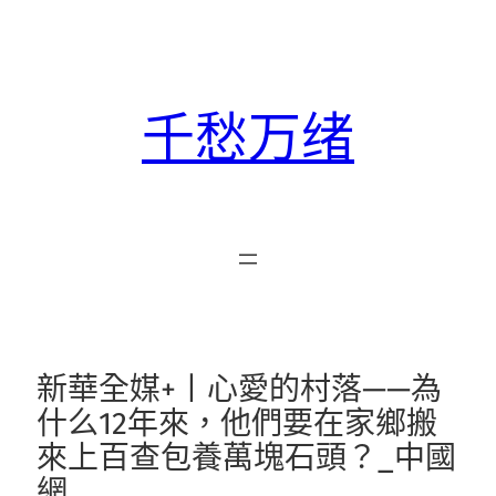
跳
至
主
要
千愁万绪
內
容
新華全媒+丨心愛的村落——為
什么12年來，他們要在家鄉搬
來上百查包養萬塊石頭？_中國
網