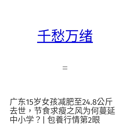
跳
至
主
要
千愁万绪
內
容
广东15岁女孩减肥至24.8公斤
去世，节食求瘦之风为何蔓延
中小学？| 包養行情第2眼