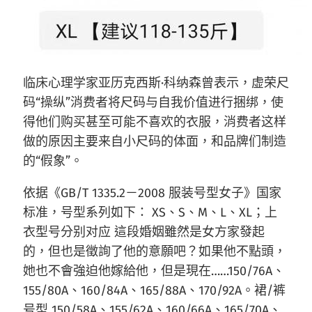
临床心理学家亚历克西斯·科纳森曾表示，虚荣尺
码“操纵”消费者将尺码与自我价值进行捆绑，使
得他们购买甚至可能不喜欢的衣服，消费者这样
做的原因主要来自小尺码的体面，和品牌们制造
的“假象”。
依据《GB/T 1335.2－2008 服装号型女子》国家
标准，号型系列如下： XS、S、M、L、XL；上
衣型号分别对应 這段婚姻雖然是女方家發起
的，但也是徵詢了他的意願吧？如果他不點頭，
她也不會強迫他嫁給他，但是現在……150/76A、
155/80A、160/84A、165/88A、170/92A。裙/裤
号型 150/58A、155/62A、160/66A、165/70A、