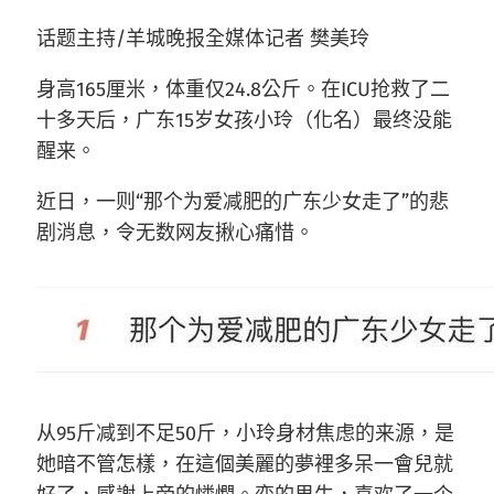
话题主持/羊城晚报全媒体记者 樊美玲
身高165厘米，体重仅24.8公斤。在ICU抢救了二
十多天后，广东15岁女孩小玲（化名）最终没能
醒来。
近日，一则“那个为爱减肥的广东少女走了”的悲
剧消息，令无数网友揪心痛惜。
从95斤减到不足50斤，小玲身材焦虑的来源，是
她暗不管怎樣，在這個美麗的夢裡多呆一會兒就