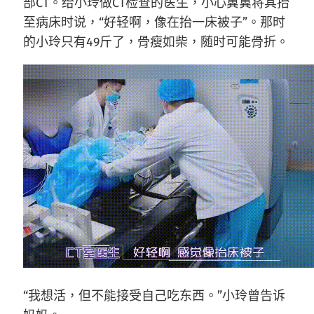
部CT。给小玲做CT检查的医生，小心翼翼将其抬
至病床时说，“好轻啊，像在抬一床被子”。那时
的小玲只有49斤了，骨瘦如柴，随时可能骨折。
“我想活，但不能接受自己吃东西。”小玲曾告诉