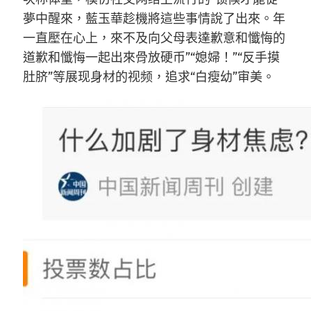
夢中醒來，藍玉華趁機將這些事情說了出來。年
一直壓在心上，來不及向父母表達歉意和懺悔的
道歉和懺悔一起出來骨放硬币”“媳婦！”“反手摸
肚脐”等展现身材的视频，追求“白瘦幼”审美。