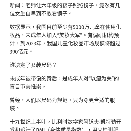
新闻：老师让六年级的孩子照照镜子，竟然有几
位女生自卑到不敢看镜子。
数据显示，我国目前至少有5000万儿童在使用化
妆品，未成年人加入“美妆大军”。有调研机构预
计，到2023年，我国儿童化妆品市场规模将超过
390亿元。
谁决定了女装尺码？
未成年被带偏的背后，是成年人对“以瘦为美”的
盲目审美推崇。
曾经，人们以尺码为规范，只为穿更合适的服
装。
十九世纪上半叶，比利时数学家阿道夫·凯特勒开
发和设计了BMI（身体质量指数），用来检测肥