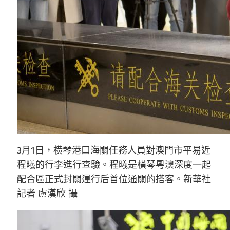
3月1日，橫琴港口海關任務人員對澳門市平易近
程曦的行李進行查驗。程曦是橫琴粵澳深度一起
配合區正式封關運行后首位通關的搭客。新華社
記者 盧漢欣 攝