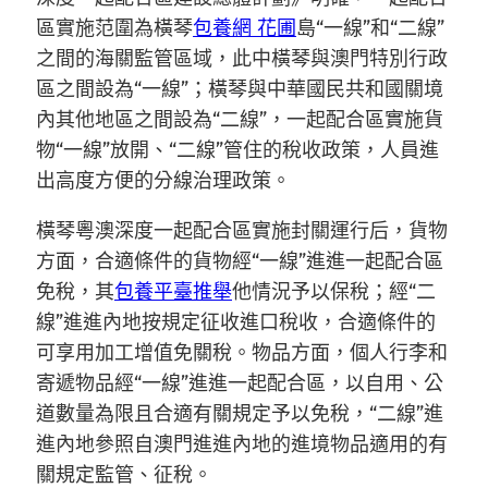
區實施范圍為橫琴
包養網 花圃
島“一線”和“二線”
之間的海關監管區域，此中橫琴與澳門特別行政
區之間設為“一線”；橫琴與中華國民共和國關境
內其他地區之間設為“二線”，一起配合區實施貨
物“一線”放開、“二線”管住的稅收政策，人員進
出高度方便的分線治理政策。
橫琴粵澳深度一起配合區實施封關運行后，貨物
方面，合適條件的貨物經“一線”進進一起配合區
免稅，其
包養平臺推舉
他情況予以保稅；經“二
線”進進內地按規定征收進口稅收，合適條件的
可享用加工增值免關稅。物品方面，個人行李和
寄遞物品經“一線”進進一起配合區，以自用、公
道數量為限且合適有關規定予以免稅，“二線”進
進內地參照自澳門進進內地的進境物品適用的有
關規定監管、征稅。