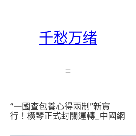
跳
至
主
要
千愁万绪
內
容
“一國查包養心得兩制”新實
行！橫琴正式封關運轉_中國網