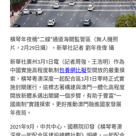
橫琴年夜橋“二線”通道海關監管區（無人機照
片，2月29日攝）。新華社記者 劉年夜偉 攝
新華社廣州3月1日電（記者周強、王浩明）作為
中國實施高程度軌制
包養網比擬
型開放的嚴重摸
索，橫琴粵澳深度一起配合區3月1日零時正式實
施封關運行，這標志著構建與澳門一體化高程度
開放新體系邁出關鍵一個步驟，有助于豐富“一
國兩制”實踐摸索，更好推動澳門融進國家發展
年夜局。
2021年9月，中共中心、國務院印發《橫琴粵澳
深度一起配合區建設總體計劃》明確，一起配合