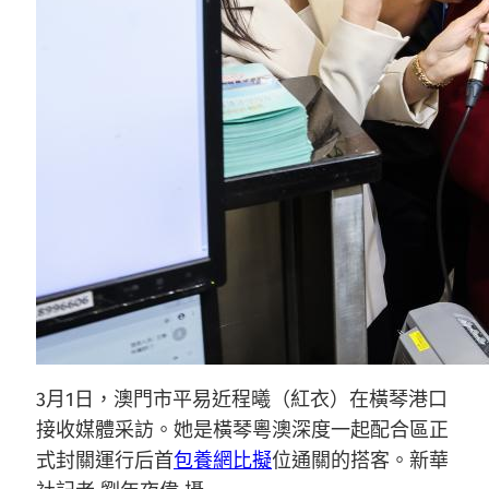
3月1日，澳門市平易近程曦（紅衣）在橫琴港口
接收媒體采訪。她是橫琴粵澳深度一起配合區正
式封關運行后首
包養網比擬
位通關的搭客。新華